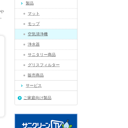
製品
や
マット
。
モップ
空気清浄機
浄水器
サニタリー商品
グリスフィルター
販売商品
サービス
ご家庭向け製品